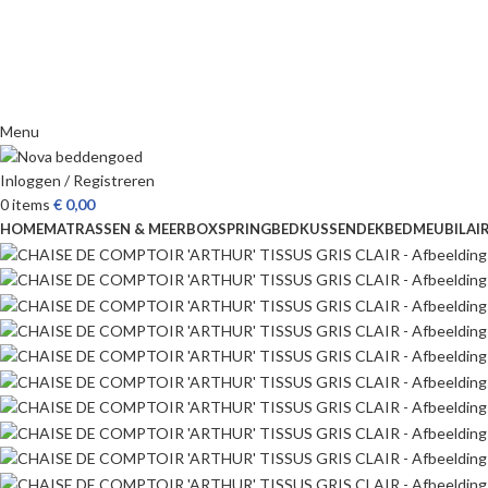
Menu
Inloggen / Registreren
0
items
€
0,00
HOME
MATRASSEN & MEER
BOXSPRING
BED
KUSSEN
DEKBED
MEUBILAI