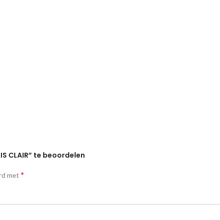
IS CLAIR” te beoordelen
*
erd met