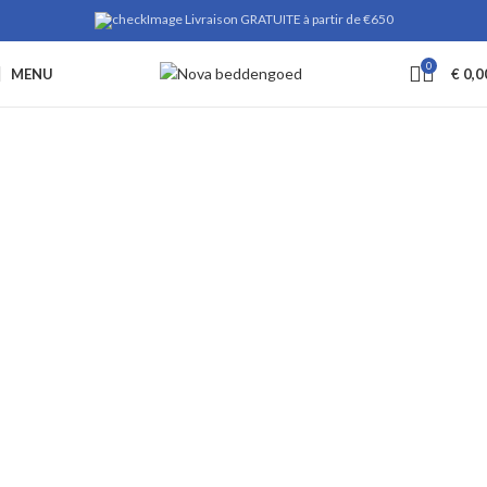
Livraison GRATUITE à partir de €650
0
MENU
€
0,0