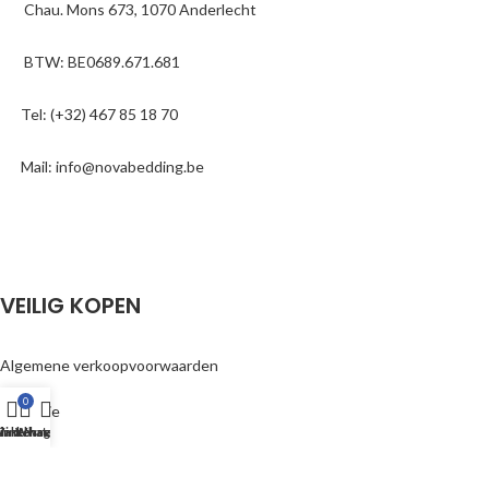
Chau. Mons 673, 1070 Anderlecht
BTW: BE0689.671.681
Tel: (+32) 467 85 18 70
Mail: info@novabedding.be
VEILIG KOPEN
Algemene verkoopvoorwaarden
0
Garantie
inkelwagen
inkel
lantenservice
WhatsApp
Betaalmethoden