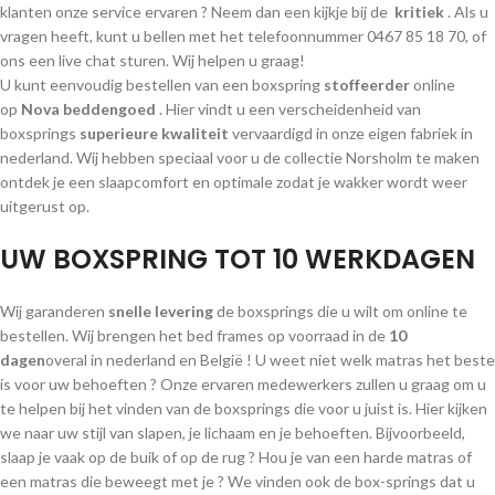
klanten onze service ervaren ? Neem dan een kijkje bij de
kritiek
. Als u
vragen heeft, kunt u bellen met het telefoonnummer 0467 85 18 70, of
ons een live chat sturen. Wij helpen u graag!
U kunt eenvoudig bestellen van een boxspring
stoffeerder
online
op
Nova beddengoed
. Hier vindt u een verscheidenheid van
boxsprings
superieure kwaliteit
vervaardigd in onze eigen fabriek in
nederland. Wij hebben speciaal voor u de collectie Norsholm te maken
ontdek je een slaapcomfort en optimale zodat je wakker wordt weer
uitgerust op.
UW BOXSPRING TOT 10 WERKDAGEN
Wij garanderen
snelle levering
de boxsprings die u wilt om online te
bestellen. Wij brengen het bed frames op voorraad in de
10
dagen
overal in nederland en België ! U weet niet welk matras het beste
is voor uw behoeften ? Onze ervaren medewerkers zullen u graag om u
te helpen bij het vinden van de boxsprings die voor u juist is. Hier kijken
we naar uw stijl van slapen, je lichaam en je behoeften. Bijvoorbeeld,
slaap je vaak op de buik of op de rug ? Hou je van een harde matras of
een matras die beweegt met je ? We vinden ook de box-springs dat u