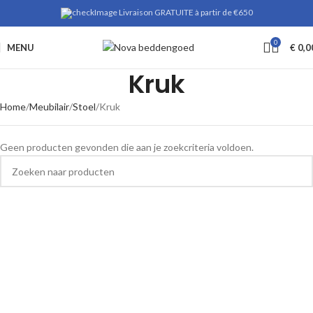
Livraison GRATUITE à partir de €650
0
MENU
€
0,0
Kruk
Home
Meubilair
Stoel
Kruk
Geen producten gevonden die aan je zoekcriteria voldoen.