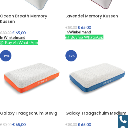
Ocean Breath Memory
Lavendel Memory Kussen
Kussen
€
65,00
€
80,00
In Winkelmand
€
65,00
€
80,00
Buy via WhatsApp
In Winkelmand
Buy via WhatsApp
-19%
-19%
Galaxy Traagschuim Stevig
Galaxy Traagschuim Medium
€
65,00
€
65,00
€
80,00
€
80,00