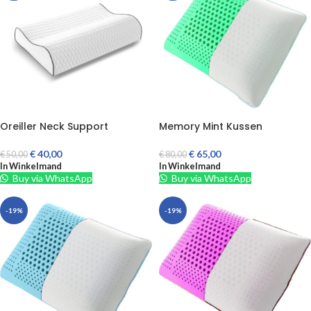
Oreiller Neck Support
Memory Mint Kussen
€
40,00
€
65,00
€
50,00
€
80,00
In Winkelmand
In Winkelmand
Buy via WhatsApp
Buy via WhatsApp
-19%
-19%