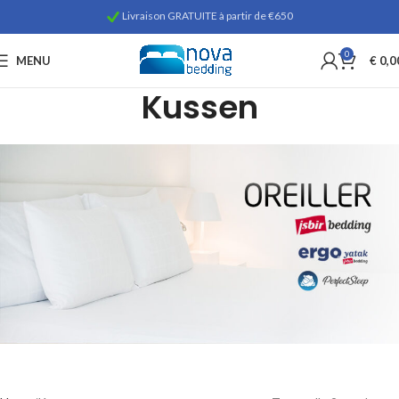
Livraison GRATUITE à partir de €650
0
MENU
€
0,0
Kussen