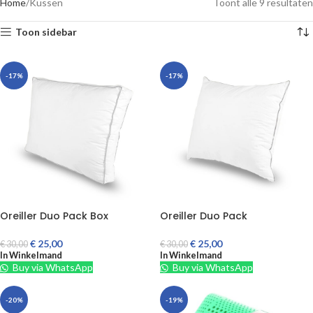
Home
Kussen
Toont alle 9 resultaten
Toon sidebar
-17%
-17%
Oreiller Duo Pack Box
Oreiller Duo Pack
€
25,00
€
25,00
€
30,00
€
30,00
In Winkelmand
In Winkelmand
Buy via WhatsApp
Buy via WhatsApp
-20%
-19%