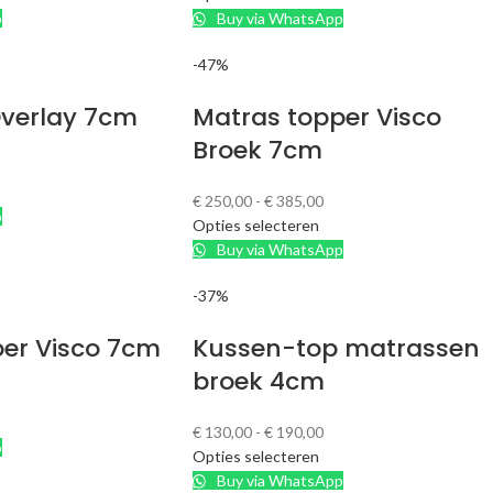
p
Buy via WhatsApp
-47%
 Overlay 7cm
Matras topper Visco
Broek 7cm
€
250,00
-
€
385,00
p
Opties selecteren
Buy via WhatsApp
-37%
er Visco 7cm
Kussen-top matrassen
broek 4cm
€
130,00
-
€
190,00
p
Opties selecteren
Buy via WhatsApp