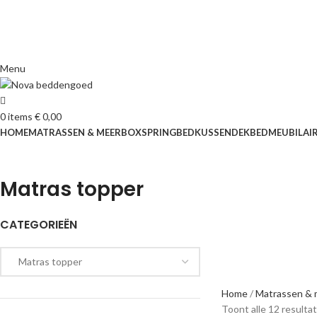
Menu
0
items
€
0,00
HOME
MATRASSEN & MEER
BOXSPRING
BED
KUSSEN
DEKBED
MEUBILAI
Matras topper
CATEGORIEËN
Home
Matrassen &
Toont alle 12 resulta