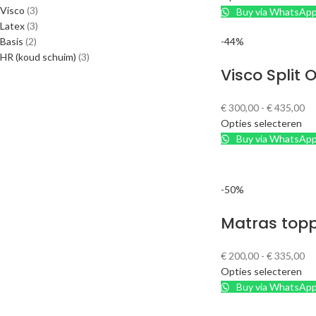
Visco
(3)
Buy via WhatsAp
Latex
(3)
Basis
(2)
-44%
HR (koud schuim)
(3)
Visco Split
€
300,00
-
€
435,00
Opties selecteren
Buy via WhatsAp
-50%
Matras topp
€
200,00
-
€
335,00
Opties selecteren
Buy via WhatsAp