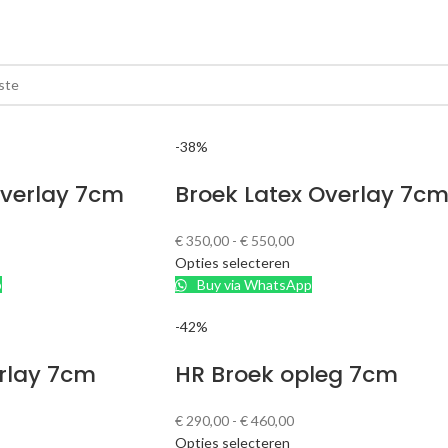
-38%
 Overlay 7cm
Broek Latex Overlay 7c
€
350,00
-
€
550,00
Opties selecteren
p
Buy via WhatsApp
-42%
erlay 7cm
HR Broek opleg 7cm
€
290,00
-
€
460,00
Opties selecteren