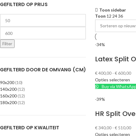
GEFILTERD OP PRIJS
Toon sidebar
Toon
12
24
36
Filter
-34%
Latex Split
GEFILTERD DOOR DE OMVANG (CM)
€
400,00
-
€
600,00
Opties selecteren
90x200
(10)
Buy via WhatsAp
140x200
(12)
160x200
(12)
-39%
180x200
(12)
HR Split Ov
GEFILTERD OP KWALITEIT
€
340,00
-
€
510,00
Opties selecteren