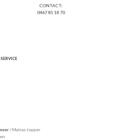
CONTACT:
0467 85 18 70
R
SERVICE
 meer
Matras topper
ten