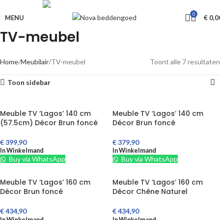
Livraison GRATUITE à partir de €650
0
MENU
€
0,0
TV-meubel
Home
Meubilair
TV-meubel
Toont alle 7 resultaten
Toon sidebar
Meuble TV ‘Lagos’ 140 cm
Meuble TV ‘Lagos’ 140 cm
(57.5cm) Décor Brun foncé
Décor Brun foncé
€
399,90
€
379,90
In Winkelmand
In Winkelmand
Buy via WhatsApp
Buy via WhatsApp
Meuble TV ‘Lagos’ 160 cm
Meuble TV ‘Lagos’ 160 cm
Décor Brun foncé
Décor Chêne Naturel
€
434,90
€
434,90
In Winkelmand
In Winkelmand