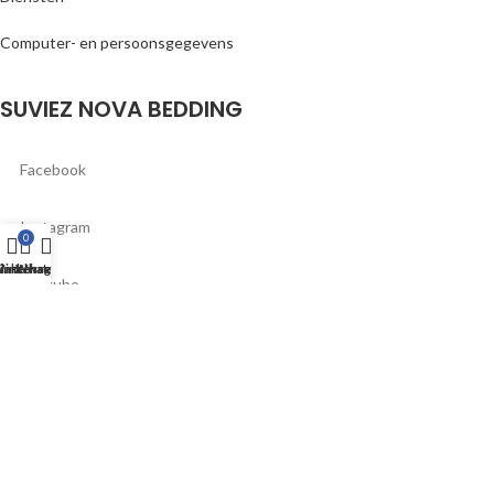
Computer- en persoonsgegevens
SUVIEZ NOVA BEDDING
Facebook
Instagram
0
inkelwagen
inkel
lantenservice
WhatsApp
Youtube
Tik Tok
/*99586587347*/