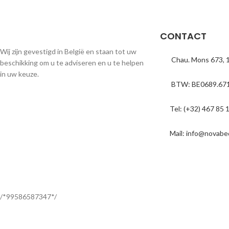
CONTACT
Wij zijn gevestigd in België en staan tot uw
Chau. Mons 673, 
beschikking om u te adviseren en u te helpen
in uw keuze.
BTW: BE0689.671
Tel: (+32) 467 85 
Mail: info@novabe
/*99586587347*/