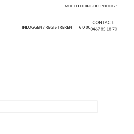
 Dagen klantenservice
MOET EEN HINT?
HULP NODIG ?
CONTACT:
INLOGGEN / REGISTREREN
€
0,00
0467 85 18 70