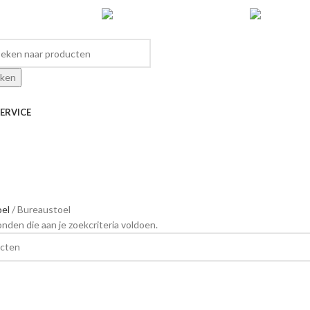
 uw keuze te bevestigen
Superieure kwaliteit
7
ken
ERVICE
oel
Bureaustoel
den die aan je zoekcriteria voldoen.