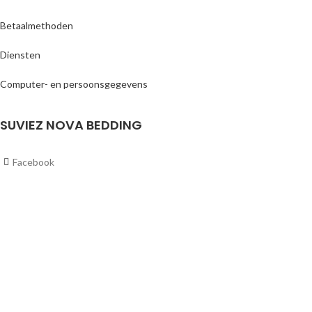
Betaalmethoden
Diensten
Computer- en persoonsgegevens
SUVIEZ NOVA BEDDING
Facebook
Instagram
Youtube
Tik Tok
/*99586587347*/