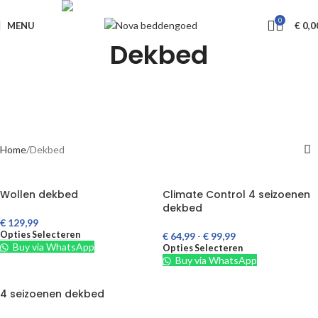
Livraison GRATUITE à partir de €650
0
MENU
€
0,0
Dekbed
Home
Dekbed
Wollen dekbed
Climate Control 4 seizoenen
dekbed
€
129,99
Opties Selecteren
€
64,99
-
€
99,99
Buy via WhatsApp
Opties Selecteren
Buy via WhatsApp
4 seizoenen dekbed