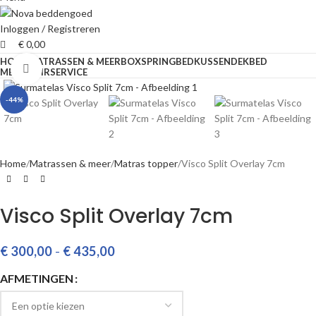
Inloggen / Registreren
€
0,00
HOME
MATRASSEN & MEER
BOXSPRING
BED
KUSSEN
DEKBED
Klik om te vergroten
MEUBILAIR
SERVICE
-44%
Home
Matrassen & meer
Matras topper
Visco Split Overlay 7cm
Visco Split Overlay 7cm
€
300,00
-
€
435,00
AFMETINGEN