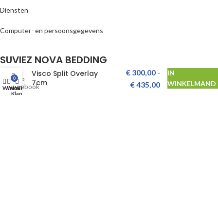
Diensten
Computer- en persoonsgegevens
SUVIEZ NOVA BEDDING
€
300,00
-
Visco Split Overlay
IN
0
7cm
WINKELMAND
€
435,00
Facebook
Winkel
Winkelwagen
WhatsApp
Klantenservice
Instagram
Youtube
Tik Tok
/*99586587347*/