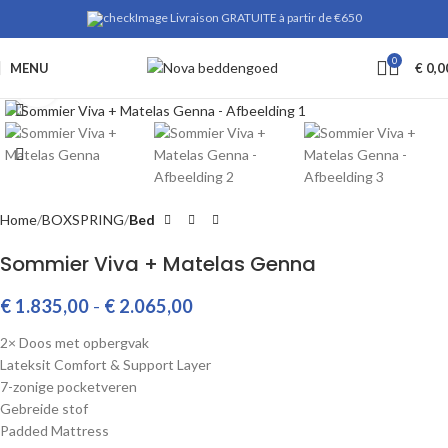
Livraison GRATUITE à partir de €650
0
MENU
€
0,0
Klik om te vergroten
Home
BOXSPRING
Bed
Sommier Viva + Matelas Genna
€
1.835,00
-
€
2.065,00
2× Doos met opbergvak
Lateksit Comfort & Support Layer
7-zonige pocketveren
Gebreide stof
Padded Mattress