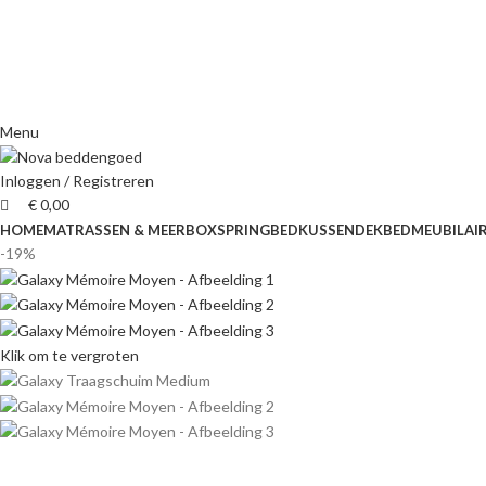
Menu
Inloggen / Registreren
€
0,00
HOME
MATRASSEN & MEER
BOXSPRING
BED
KUSSEN
DEKBED
MEUBILAI
-19%
Klik om te vergroten