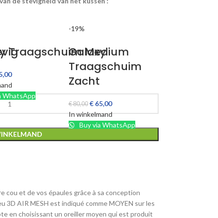
van de stevigheid van het kussen :
-19%
evig
xy Traagschuim Medium
Galaxy
Traagschuim
5,00
Zacht
mand
a WhatsApp
€
65,00
€
80,00
In winkelmand
Buy via WhatsApp
WINKELMAND
otre cou et de vos épaules grâce à sa conception
 le bleu 3D AIR MESH est indiqué comme MOYEN sur les
te en choisissant un oreiller moyen qui est produit