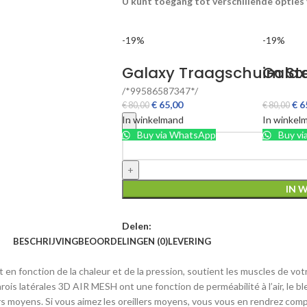
U kunt toegang tot verschillende opties 
-19%
-19%
Galaxy Traagschuim St
Gala
/*99586587347*/
€
65,00
€
6
€
80,00
€
80,00
In winkelmand
In winkel
Buy via WhatsApp
Buy vi
IN 
Delen:
BESCHRIJVING
BEOORDELINGEN (0)
LEVERING
git en fonction de la chaleur et de la pression, soutient les muscles de v
s parois latérales 3D AIR MESH ont une fonction de perméabilité à l’air,
rs moyens. Si vous aimez les oreillers moyens, vous vous en rendrez comp