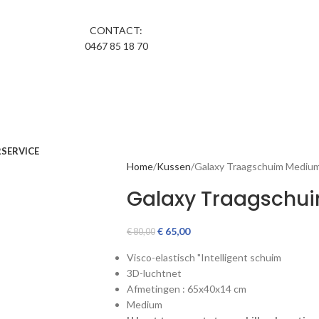
CONTACT:
0467 85 18 70
R
SERVICE
Home
Kussen
Galaxy Traagschuim Mediu
Galaxy Traagschu
€
65,00
€
80,00
Visco-elastisch "Intelligent schuim
3D-luchtnet
Afmetingen : 65x40x14 cm
Medium