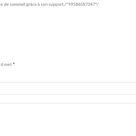
nce de sommeil grâce à son support./*99586587347*/
*
erd met