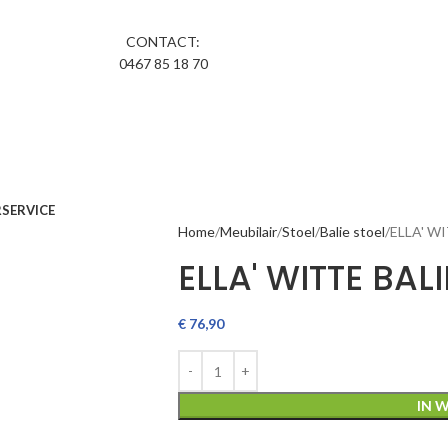
CONTACT:
0467 85 18 70
R
SERVICE
Home
Meubilair
Stoel
Balie stoel
ELLA' W
ELLA' WITTE BAL
€
76,90
IN 