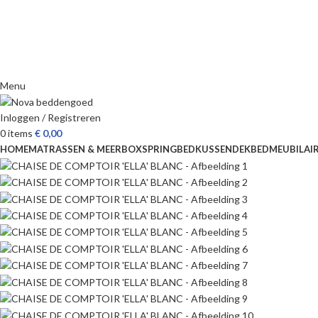
Menu
Inloggen / Registreren
0
items
€
0,00
HOME
MATRASSEN & MEER
BOXSPRING
BED
KUSSEN
DEKBED
MEUBILAI