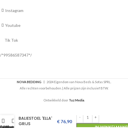
Instagram
Youtube
Tik Tok
/*99586587347*/
NOVA BEDDING
2024 Eigendom van Nova Beds & Sofas SPRL.
Alle rechten voorbehouden. | Alle prijzen zijn inclusief BTW.
Ontwikkeld door
Tuz Media
.
BALIESTOEL 'ELLA'
€
76,90
GRIJS
IN WINKELMAN
inkelwagen
inkel
Klantenservice
WhatsApp