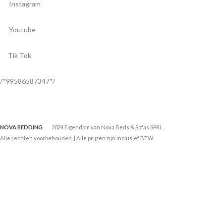
Instagram
Youtube
Tik Tok
/*99586587347*/
NOVA BEDDING
2024 Eigendom van Nova Beds & Sofas SPRL.
Alle rechten voorbehouden. | Alle prijzen zijn inclusief BTW.
Ontwikkeld door
Tuz Media
.
Wij gebruiken cookies om het verbeteren van uw ervaring op onze
website. Door het bezoeken van deze website, gaat u akkoord met ons
gebruik van cookies.
info
Accepteren