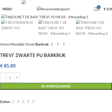
Livraison GRATUITE à partir de €650
0
MENU
€
0,0
Klik om te vergroten
Home
Meubilair
Stoel
Barkruk
TREVI' ZWARTE PU BARKRUK
€
85,80
IN WINKELMAND
Delen: