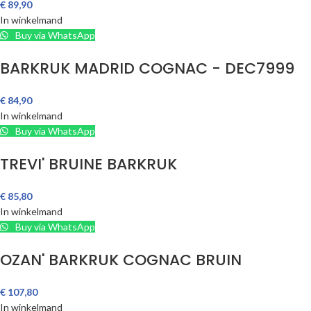
€
89,90
In winkelmand
Buy via WhatsApp
BARKRUK MADRID COGNAC - DEC7999
€
84,90
In winkelmand
Buy via WhatsApp
TREVI' BRUINE BARKRUK
€
85,80
In winkelmand
Buy via WhatsApp
OZAN' BARKRUK COGNAC BRUIN
€
107,80
In winkelmand