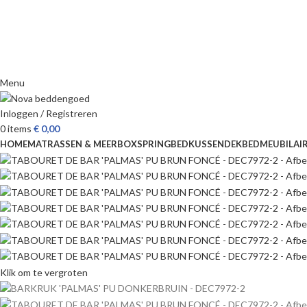
Menu
Inloggen / Registreren
0
items
€
0,00
HOME
MATRASSEN & MEER
BOXSPRING
BED
KUSSEN
DEKBED
MEUBILAI
Klik om te vergroten