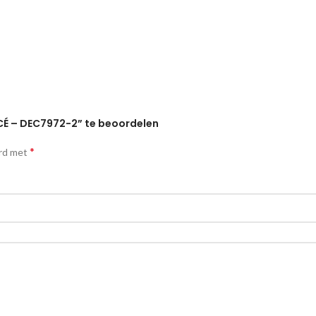
CÉ – DEC7972-2” te beoordelen
*
erd met