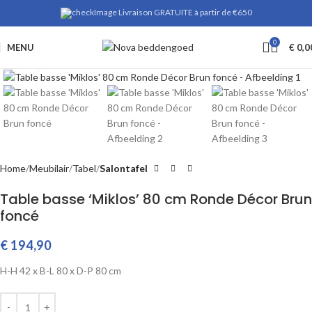
Livraison GRATUITE à partir de €650
0
MENU
€
0,0
Klik om te vergroten
Home
Meubilair
Tabel
Salontafel
Table basse ‘Miklos’ 80 cm Ronde Décor Brun
foncé
€
194,90
H-H
42 x
B-L
80 x
D-P
80 cm