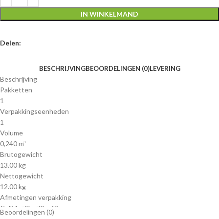
IN WINKELMAND
Delen:
BESCHRIJVING
BEOORDELINGEN (0)
LEVERING
Beschrijving
Pakketten
1
Verpakkingseenheden
1
Volume
0,240 m³
Brutogewicht
13.00 kg
Nettogewicht
12.00 kg
Afmetingen verpakking
Colli 1: 70 x 70 x 48 cm
Beoordelingen (0)
Technische informatie