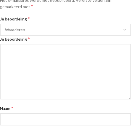
Het e-mailadres wordt niet gepubliceerd.
Vereiste velden zijn
*
gemarkeerd met
*
Je beoordeling
*
Je beoordeling
*
Naam