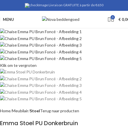
Livraison GRATUITE à partir de €650
0
MENU
€
0,0
Klik om te vergroten
Home
Meubilair
Stoel
Terug naar producten
Emma Stoel PU Donkerbruin