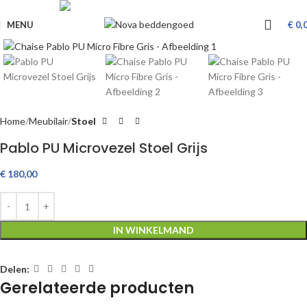
Livraison GRATUITE à partir de €650
MENU
€
0,
Klik om te vergroten
Home
Meubilair
Stoel
Pablo PU Microvezel Stoel Grijs
€
180,00
IN WINKELMAND
Delen:
Gerelateerde producten