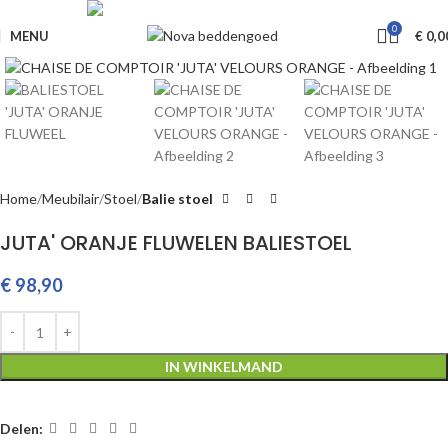
Livraison GRATUITE à partir de €650
0
MENU
€
0,0
Klik om te vergroten
Home
Meubilair
Stoel
Balie stoel
JUTA' ORANJE FLUWELEN BALIESTOEL
€
98,90
IN WINKELMAND
Delen: