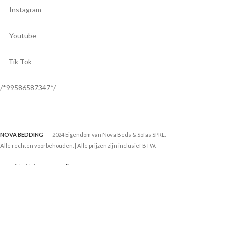
Instagram
Youtube
Tik Tok
/*99586587347*/
NOVA BEDDING
2024 Eigendom van Nova Beds & Sofas SPRL.
Alle rechten voorbehouden. | Alle prijzen zijn inclusief BTW.
Ontwikkeld door
Tuz Media
.
Wij gebruiken cookies om het verbeteren van uw ervaring op onze
website. Door het bezoeken van deze website, gaat u akkoord met ons
gebruik van cookies.
info
Accepteren