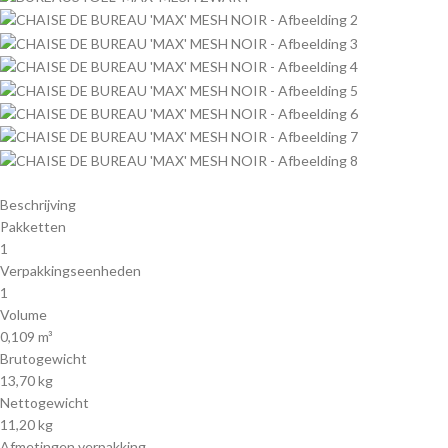
Beschrijving
Pakketten
1
Verpakkingseenheden
1
Volume
0,109 m³
Brutogewicht
13,70 kg
Nettogewicht
11,20 kg
Afmetingen verpakking