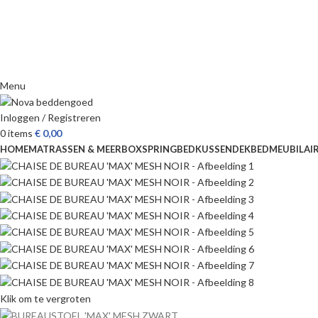
Menu
Inloggen / Registreren
0
items
€
0,00
HOME
MATRASSEN & MEER
BOXSPRING
BED
KUSSEN
DEKBED
MEUBILAI
Klik om te vergroten