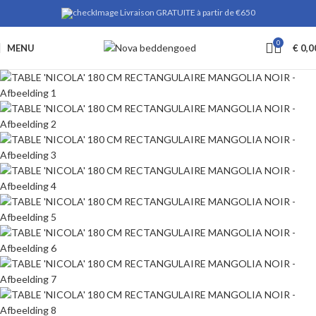
Livraison GRATUITE à partir de €650
0
MENU
€
0,0