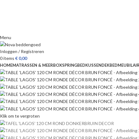
Menu
Inloggen / Registreren
0
items
€
0,00
HOME
MATRASSEN & MEER
BOXSPRING
BED
KUSSEN
DEKBED
MEUBILAI
Klik om te vergroten