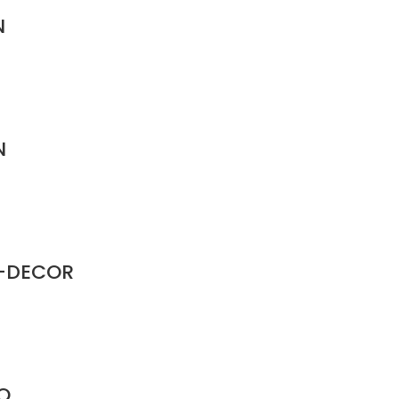
N
N
O-DECOR
O