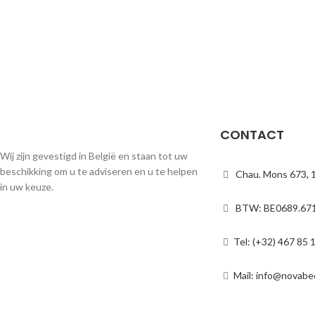
CONTACT
Wij zijn gevestigd in België en staan tot uw
beschikking om u te adviseren en u te helpen
Chau. Mons 673, 
in uw keuze.
BTW: BE0689.671
Tel: (+32) 467 85 
Mail: info@novabe