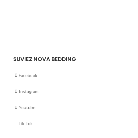
€
195,80
In Winkelmand
Buy via What
SUVIEZ NOVA BEDDING
Facebook
Instagram
Youtube
Tik Tok