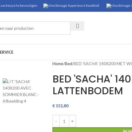
 uw keuze te bevestigen
Superieure kwaliteit
7
ERVICE
Home
Bed
BED 'SACHA' 140X200 MET 
BED 'SACHA' 14
LATTENBODEM
€
151,80
IN 