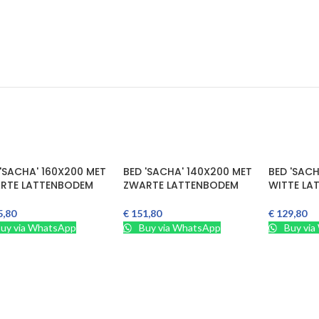
 'SACHA' 160X200 MET
BED 'SACHA' 140X200 MET
BED 'SAC
RTE LATTENBODEM
ZWARTE LATTENBODEM
WITTE LA
5,80
€
151,80
€
129,80
inkelmand
In Winkelmand
In Winkelm
uy via WhatsApp
Buy via WhatsApp
Buy via