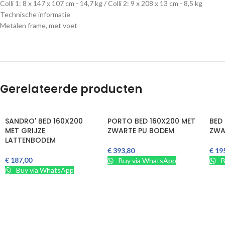
Colli 1: 8 x 147 x 107 cm - 14,7 kg / Colli 2: 9 x 208 x 13 cm - 8,5 kg
Technische informatie
Metalen frame, met voet
Gerelateerde producten
SANDRO' BED 160X200
PORTO BED 160X200 MET
BED
MET GRIJZE
ZWARTE PU BODEM
ZWA
LATTENBODEM
€
393,80
€
19
In Winkelmand
In W
€
187,00
Buy via WhatsApp
B
In Winkelmand
Buy via WhatsApp