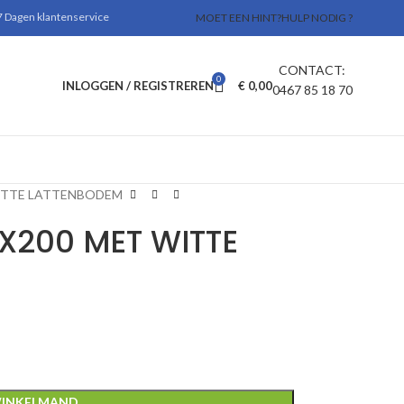
 Dagen klantenservice
MOET EEN HINT?
HULP NODIG ?
CONTACT:
0
INLOGGEN / REGISTREREN
€
0,00
0467 85 18 70
WITTE LATTENBODEM
0X200 MET WITTE
WINKELMAND