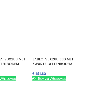
HA' 90X200 MET
SABLO' 90X200 BED MET
TTENBODEM
ZWARTE LATTENBODEM
€
151,80
and
In Winkelmand
 WhatsApp
Buy via WhatsApp
DAVY 160X200
DONKERGRIJS M
BED