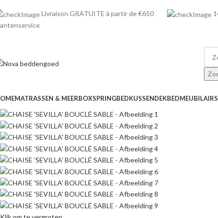
Livraison GRATUITE à partir de €650
1
lantenservice
Zo
OME
MATRASSEN & MEER
BOXSPRING
BED
KUSSEN
DEKBED
MEUBILAIR
S
Klik om te vergroten