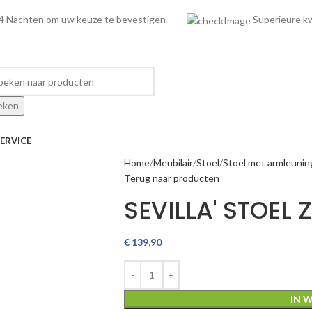
4 Nachten om uw keuze te bevestigen
Superieure
eken
ERVICE
Home
Meubilair
Stoel
Stoel met armleunin
Terug naar producten
SEVILLA' STOEL
€
139,90
IN 