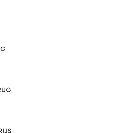
UG
RUG
RIJS