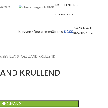
MOET EEN HINT?
 kwaliteit
7 Dagen
HULP NODIG ?
CONTACT:
Inloggen / Registreren
0
items
€
0,00
0467 85 18 70
g
SEVILLA' STOEL ZAND KRULLEND
 ZAND KRULLEND
WINKELMAND