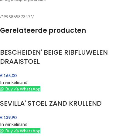
/*99586587347*/
Gerelateerde producten
BESCHEIDEN' BEIGE RIBFLUWELEN
DRAAISTOEL
€
165,00
In winkelmand
Buy via WhatsApp
SEVILLA' STOEL ZAND KRULLEND
€
139,90
In winkelmand
Buy via WhatsApp