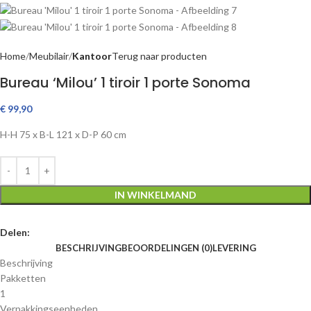
Home
Meubilair
Kantoor
Terug naar producten
Bureau ‘Milou’ 1 tiroir 1 porte Sonoma
€
99,90
H-H
75 x
B-L
121 x
D-P
60 cm
IN WINKELMAND
Delen:
BESCHRIJVING
BEOORDELINGEN (0)
LEVERING
Beschrijving
Pakketten
1
Verpakkingseenheden