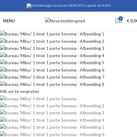
Livraison GRATUITE à partir de €650
0
MENU
€
0,0
Klik om te vergroten