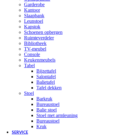
Garderobe
Kantoor
Slaapbank
Leunstoel
Kapstok
Schoenen opbergen
Ruimteverdeler
Bibliotheek
TV-meubel
Console
Keukenmeubels
Tabel
Bijzettafel
Salontafel
Balietafel
Tafel dekken
Stoel
Barkruk
Bureaustoel
Balie stoel
Stoel met armleuning
Bureaustoel
Kruk
SERVICE