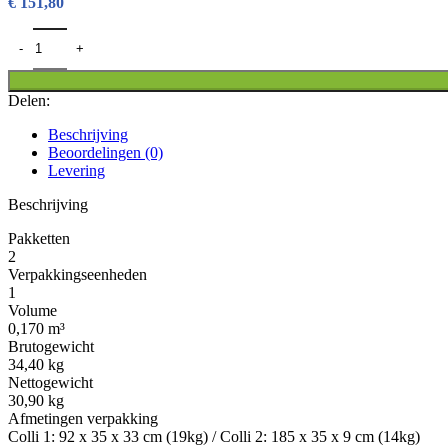
€
151,80
ARMOIRE DE RANGEMENT 'REMI' SONOMA aantal
Delen:
Beschrijving
Beoordelingen (0)
Levering
Beschrijving
Pakketten
2
Verpakkingseenheden
1
Volume
0,170 m³
Brutogewicht
34,40 kg
Nettogewicht
30,90 kg
Afmetingen verpakking
Colli 1: 92 x 35 x 33 cm (19kg) / Colli 2: 185 x 35 x 9 cm (14kg)