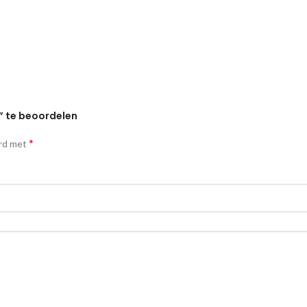
” te beoordelen
*
erd met