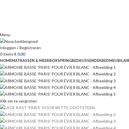
Menu
Inloggen / Registreren
0
items
€
0,00
HOME
MATRASSEN & MEER
BOXSPRING
BED
KUSSEN
DEKBED
MEUBILAI
Klik om te vergroten