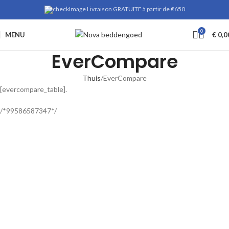
Livraison GRATUITE à partir de €650
0
MENU
€
0,0
EverCompare
Thuis
EverCompare
[evercompare_table].
/*99586587347*/