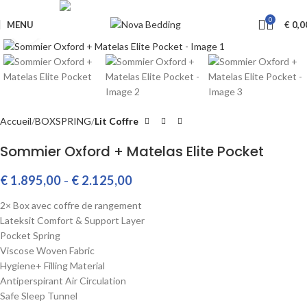
Livraison GRATUITE à partir de €650
0
MENU
€
0,0
Cliquez pour agrandir
Accueil
BOXSPRING
Lit Coffre
Sommier Oxford + Matelas Elite Pocket
€
1.895,00
-
€
2.125,00
2× Box avec coffre de rangement
Lateksit Comfort & Support Layer
Pocket Spring
Viscose Woven Fabric
Hygiene+ Filling Material
Antiperspirant Air Circulation
Safe Sleep Tunnel