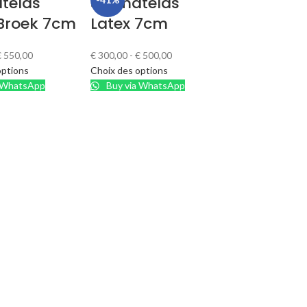
telas
Surmatelas
Surmatel
 Broek 7cm
Latex 7cm
7cm
€
550,00
€
300,00
-
€
500,00
€
240,00
-
€
410,0
options
Choix des options
Choix des option
 WhatsApp
Buy via WhatsApp
Buy via What