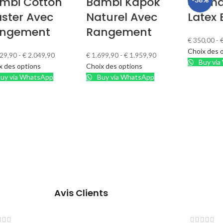
mbi Cotton
Bambi Kapok
Surma
ster Avec
Naturel Avec
Latex
ngement
Rangement
€
350,00
-
Choix des 
29,90
-
€
2.049,90
€
1.699,90
-
€
1.959,90
Buy via
x des options
Choix des options
uy via WhatsApp
Buy via WhatsApp
Avis Clients