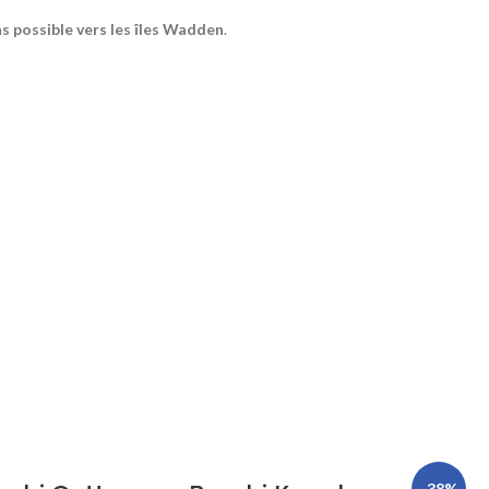
as possible vers les îles Wadden
.
-38%