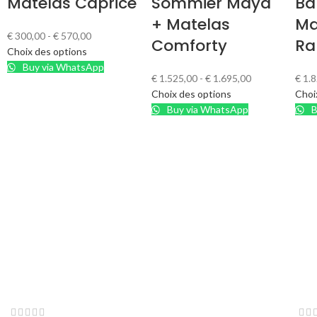
Matelas Caprice
Sommier Maya
Ba
+ Matelas
Ma
€
300,00
-
€
570,00
Comforty
Ra
Choix des options
Buy via WhatsApp
€
1.525,00
-
€
1.695,00
€
1.8
Choix des options
Choi
Buy via WhatsApp
B