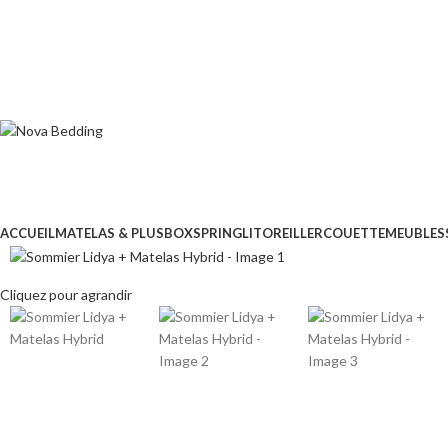
ACCUEIL
MATELAS & PLUS
BOXSPRING
LIT
OREILLER
COUETTE
MEUBLES
Cliquez pour agrandir