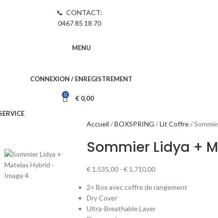
📞 CONTACT:
0467 85 18 70
MENU
CONNEXION / ENREGISTREMENT
0
€
0,00
SERVICE
Accueil
BOXSPRING
Lit Coffre
Sommier
Sommier Lidya + M
€
1.535,00
-
€
1.710,00
2× Box avec coffre de rangement
Dry Cover
Ultra-Breathable Layer