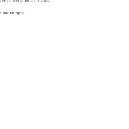
ées en concertation avec vous.
és par compte
.