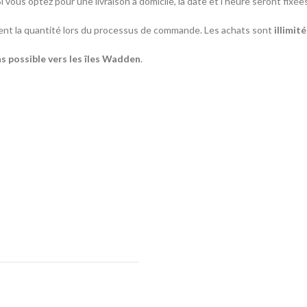
Si vous optez pour une livraison à domicile, la date et l’heure seront fix
t la quantité lors du processus de commande. Les achats sont
illimit
as possible vers les îles Wadden
.