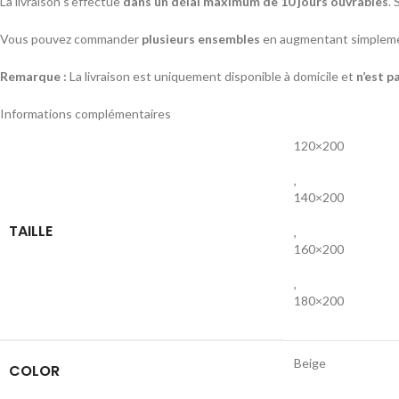
La livraison s’effectue
dans un délai maximum de 10 jours ouvrables
. 
Vous pouvez commander
plusieurs ensembles
en augmentant simplemen
Remarque :
La livraison est uniquement disponible à domicile et
n’est p
Informations complémentaires
120×200
,
140×200
TAILLE
,
160×200
,
180×200
Beige
COLOR