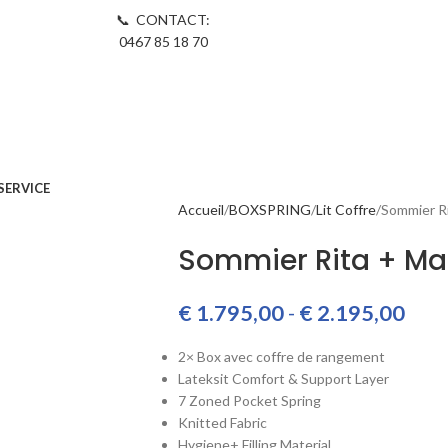
📞 CONTACT:
0467 85 18 70
SERVICE
Accueil
BOXSPRING
Lit Coffre
Sommier R
Sommier Rita + Ma
€
1.795,00
-
€
2.195,00
2× Box avec coffre de rangement
Lateksit Comfort & Support Layer
7 Zoned Pocket Spring
Knitted Fabric
Hygiene+ Filling Material