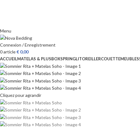
Menu
Connexion / Enregistrement
0
article
€
0,00
ACCUEIL
MATELAS & PLUS
BOXSPRING
LIT
OREILLER
COUETTE
MEUBLES
Cliquez pour agrandir