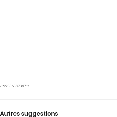
/*99586587347*/
Autres suggestions