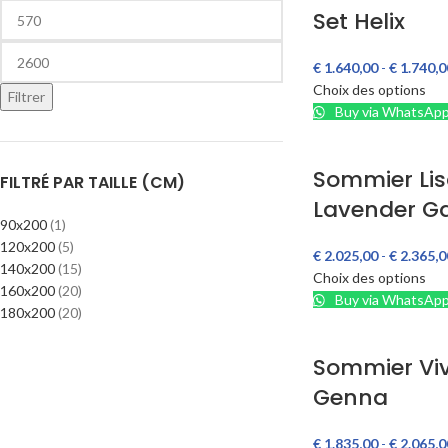
Set Helix
€
1.640,00
-
€
1.740,0
Choix des options
Filtrer
Buy via WhatsAp
Sommier Lis
FILTRÉ PAR TAILLE (CM)
Lavender G
90x200
(1)
120x200
(5)
€
2.025,00
-
€
2.365,0
140x200
(15)
Choix des options
160x200
(20)
Buy via WhatsAp
180x200
(20)
Sommier Vi
Genna
€
1.835,00
-
€
2.065,0