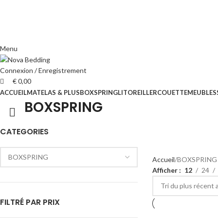
Menu
Connexion / Enregistrement
€
0,00
ACCUEIL
MATELAS & PLUS
BOXSPRING
LIT
OREILLER
COUETTE
MEUBLES
BOXSPRING
CATEGORIES
Accueil
BOXSPRING
Afficher
12
24
FILTRÉ PAR PRIX