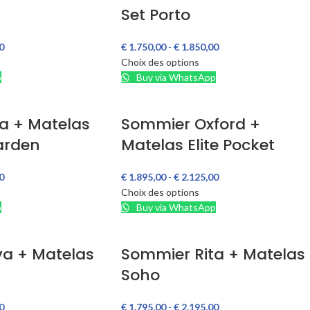
Set Porto
0
€
1.750,00
-
€
1.850,00
Choix des options
p
Buy via WhatsApp
a + Matelas
Sommier Oxford +
arden
Matelas Elite Pocket
0
€
1.895,00
-
€
2.125,00
Choix des options
p
Buy via WhatsApp
va + Matelas
Sommier Rita + Matelas
Soho
0
€
1.795,00
-
€
2.195,00