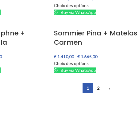
Choix des options
p
Buy via WhatsApp
phne +
Sommier Pina + Matelas
lla
Carmen
0
€
1.410,00
-
€
1.665,00
Choix des options
p
Buy via WhatsApp
1
2
→