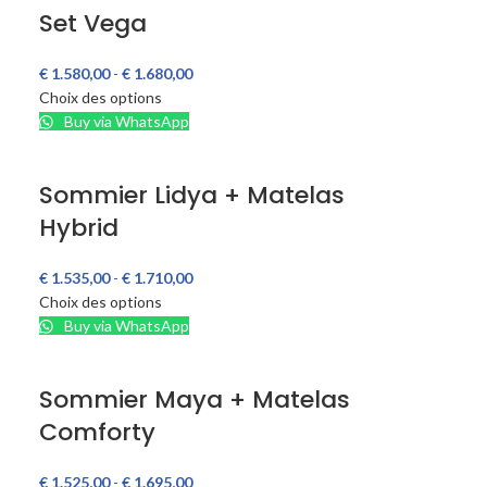
Set Vega
€
1.580,00
-
€
1.680,00
Choix des options
Buy via WhatsApp
Sommier Lidya + Matelas
Hybrid
€
1.535,00
-
€
1.710,00
Choix des options
Buy via WhatsApp
Sommier Maya + Matelas
Comforty
€
1.525,00
-
€
1.695,00