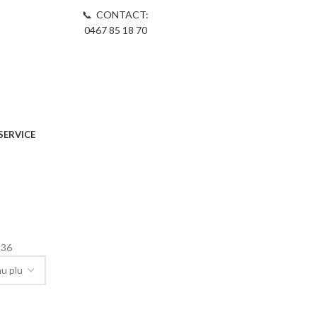
📞 CONTACT:
0467 85 18 70
SERVICE
36