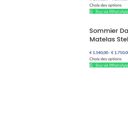
Choix des options
Buy via WhatsAp
Sommier Da
Matelas Ste
€
1.540,00
-
€
1.750,0
Choix des options
Buy via WhatsAp