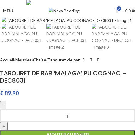
Livraison GRATUITE à partir de €650
0
MENU
€
0,0
Cliquez pour agrandir
Accueil
Meubles
Chaise
Tabouret de bar
TABOURET DE BAR ‘MALAGA’ PU COGNAC –
DEC8031
€
89,90
AJOUTER AU PANIER