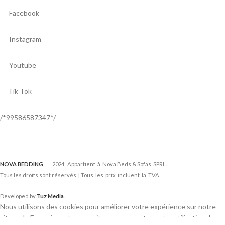
Facebook
Instagram
Youtube
Tik Tok
/*99586587347*/
NOVA BEDDING
2024 Appartient à Nova Beds & Sofas SPRL.
Tous les droits sont réservés. | Tous les prix incluent la TVA.
Developed by
Tuz Media
.
Nous utilisons des cookies pour améliorer votre expérience sur notre
site web. En naviguant sur ce site, vous acceptez notre utilisation des