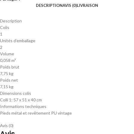
DESCRIPTION
AVIS (0)
LIVRAISON
Description
Colis
1
Unités d’emballage
2
Volume
0,058 m³
Poids brut
7,75 kg
Poids net
7,15 kg
Dimensions colis
Colli 1: 57 x 51 x 40 cm
Informations techniques
Pieds métal et revêtement PU vintage
Avis (0)
Avis