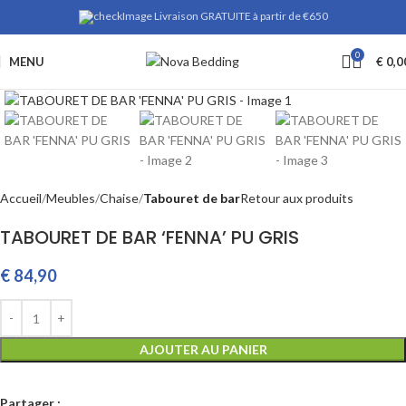
Livraison GRATUITE à partir de €650
0
MENU
€
0,0
Cliquez pour agrandir
Accueil
Meubles
Chaise
Tabouret de bar
Retour aux produits
TABOURET DE BAR ‘FENNA’ PU GRIS
€
84,90
AJOUTER AU PANIER
Partager :