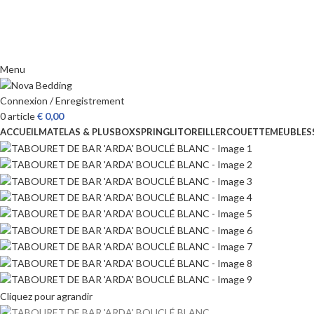
Menu
Connexion / Enregistrement
0
article
€
0,00
ACCUEIL
MATELAS & PLUS
BOXSPRING
LIT
OREILLER
COUETTE
MEUBLES
Cliquez pour agrandir