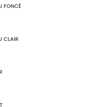
EU FONCÉ
U CLAIR
R
T