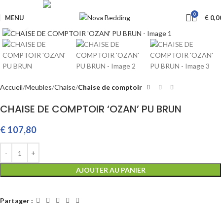
Livraison GRATUITE à partir de €650
0
MENU
€
0,0
Cliquez pour agrandir
Accueil
Meubles
Chaise
Chaise de comptoir
CHAISE DE COMPTOIR ‘OZAN’ PU BRUN
€
107,80
AJOUTER AU PANIER
Partager :