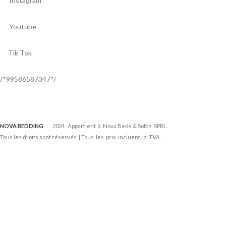
Instagram
Youtube
Tik Tok
/*99586587347*/
NOVA BEDDING
2024 Appartient à Nova Beds & Sofas SPRL.
Tous les droits sont réservés. | Tous les prix incluent la TVA.
Developed by
Tuz Media
.
Nous utilisons des cookies pour améliorer votre expérience sur notre
site web. En naviguant sur ce site, vous acceptez notre utilisation des
cookies.
info
J'accepte