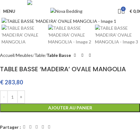
Livraison GRATUITE à partir de €650
0
MENU
€
0,0
Cliquez pour agrandir
Accueil
Meubles
Table
Table Basse
TABLE BASSE ‘MADEIRA’ OVALE MANGOLIA
€
283,80
AJOUTER AU PANIER
Partager :