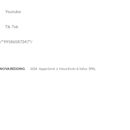
Youtube
Tik Tok
/*99586587347*/
NOVA BEDDING
2024 Appartient à Nova Beds & Sofas SPRL.
Tous les droits sont réservés. | Tous les prix incluent la TVA.
Developed by
Tuz Media
.
Nous utilisons des cookies pour améliorer votre expérience sur notre
site web. En naviguant sur ce site, vous acceptez notre utilisation des
cookies.
info
J'accepte
TABLE BASSE ‘MADEIRA’ OVALE MANGOLIA