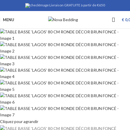
Livraison GRATUITE à partir de €650
MENU
€
0,
Cliquez pour agrandir