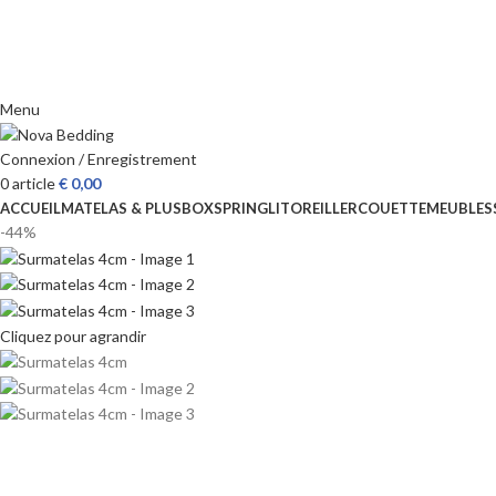
Menu
Connexion / Enregistrement
0
article
€
0,00
ACCUEIL
MATELAS & PLUS
BOXSPRING
LIT
OREILLER
COUETTE
MEUBLES
-44%
Cliquez pour agrandir