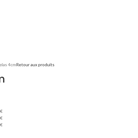
elas 4cm
Retour aux produits
m
 €
 €
€