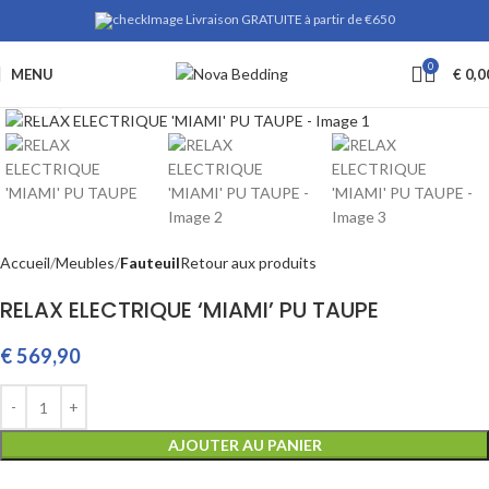
Livraison GRATUITE à partir de €650
0
MENU
€
0,0
Cliquez pour agrandir
Accueil
Meubles
Fauteuil
Retour aux produits
RELAX ELECTRIQUE ‘MIAMI’ PU TAUPE
€
569,90
AJOUTER AU PANIER