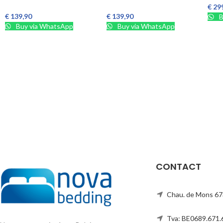
€
29
Ajou
€
139,90
€
139,90
B
Ajouter Au Panier
Ajouter Au Panier
Buy via WhatsApp
Buy via WhatsApp
CONTACT
Chau. de Mons 67
Tva: BE0689.671.