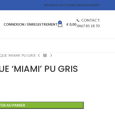
BESOIN D’UN CONSEIL?
BESOIN D’AIDE ?
📞 CONTACT:
0
CONNEXION / ENREGISTREMENT
€
0,00
0467 85 18 70
QUE ‘MIAMI’ PU GRIS
E ‘MIAMI’ PU GRIS
ER AU PANIER