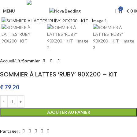
Livraison GRATUITE à partir de €650
0
MENU
€
0,0
Cliquez pour agrandir
Accueil
Lit
Sommier
SOMMIER À LATTES ‘RUBY’ 90X200 – KIT
€
79,20
AJOUTER AU PANIER
Partager :