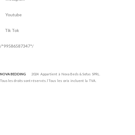
Youtube
Tik Tok
/*99586587347*/
NOVA BEDDING
2024 Appartient à Nova Beds & Sofas SPRL.
Tous les droits sont réservés. | Tous les prix incluent la TVA.
Developed by
Tuz Media
.
Nous utilisons des cookies pour améliorer votre expérience sur notre
site web. En naviguant sur ce site, vous acceptez notre utilisation des
cookies.
info
J'accepte
SOMMIER À LATTES ‘RUBY’ 90X200 – KIT