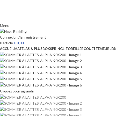
Menu
Connexion / Enregistrement
0
article
€
0,00
ACCUEIL
MATELAS & PLUS
BOXSPRING
LIT
OREILLER
COUETTE
MEUBLES
Cliquez pour agrandir