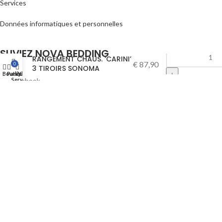
Services
Données informatiques et personnelles
SUVIEZ NOVA BEDDING
RANGEMENT CHAUS. ‘CARINI’
€
87,90
0
3 TIROIRS SONOMA
Boutique
Panier
WhatsApp
Facebook
Service clients
Ajouter au panie
Instagram
Youtube
Tik Tok
/*99586587347*/