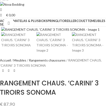
€
0,00
ACCUEIL
MATELAS & PLUS
BOXSPRING
LIT
OREILLER
COUETTE
MEUBLES
Cliquez pour agrandir
SERVICE
Accueil
Meubles
Rangements chaussures
RANGEMENT CHAUS.
‘CARINI’ 3 TIROIRS SONOMA
RANGEMENT CHAUS. ‘CARINI’ 3
TIROIRS SONOMA
€
87,90