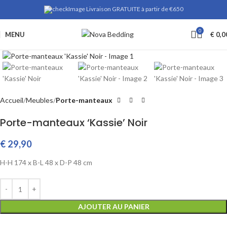
Livraison GRATUITE à partir de €650
0
MENU
€
0,0
Cliquez pour agrandir
Accueil
Meubles
Porte-manteaux
Porte-manteaux ‘Kassie’ Noir
€
29,90
H-H
174 x
B-L
48 x
D-P
48 cm
AJOUTER AU PANIER