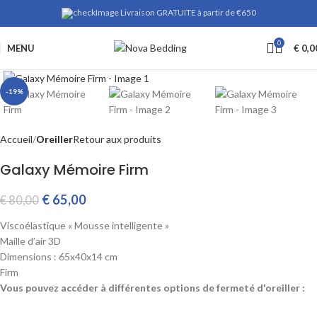
Livraison GRATUITE à partir de €650
0
MENU
€
0,0
Cliquez pour agrandir
-19%
Accueil
Oreiller
Retour aux produits
Galaxy Mémoire Firm
€
65,00
€
80,00
Viscoélastique « Mousse intelligente »
Maille d’air 3D
Dimensions : 65x40x14 cm
Firm
Vous pouvez accéder à différentes options de fermeté d'oreiller :