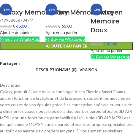
Galaxy Mémoire Firm
-19%
Galaxy Mémoire Moyen
-19%
Galaxy
-19%
Mémoire
/*99586587347*/
€
65,00
€
65,00
€
80,00
€
80,00
Doux
Ajouter au panier
Ajouter au panier
Buy via WhatsApp
Buy via WhatsApp
€
65,00
€
80,00
AJOUTER AU PANIER
Ajouter au panier
Buy via WhatsApp
Partager :
DESCRIPTION
AVIS (0)
LIVRAISON
Description
Galaxy, produit à l’aide de la technologie Visco Elastic « Smart Foam »,
agit en fonction de la chaleur et de la pression, soutient les muscles de
votre cou et de vos épaules grâce à sa conception spéciale et vous aide
à éliminer les causes possibles de la douleur. Les parois latérales 3D AIR
MESH ont une fonction de perméabilité à l’air, le bleu 3D AIR MESH est
indiqué comme MOYEN sur les parois latérales et proposé spécialement
au goût des amateurs d’oreillers moyens. Si vous aimez les oreillers