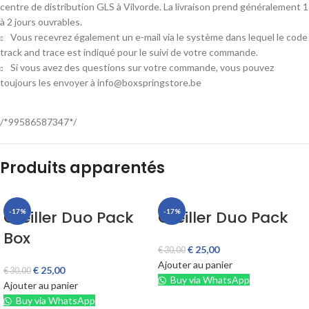
centre de distribution GLS à Vilvorde. La livraison prend généralement 1
à 2 jours ouvrables.
Vous recevrez également un e-mail via le système dans lequel le code
track and trace est indiqué pour le suivi de votre commande.
Si vous avez des questions sur votre commande, vous pouvez
toujours les envoyer à info@boxspringstore.be
/*99586587347*/
Produits apparentés
Oreiller Duo Pack
-17%
Oreiller Duo Pack
-17%
Box
€
25,00
€
30,00
Ajouter au panier
€
25,00
€
30,00
Buy via WhatsApp
Ajouter au panier
Buy via WhatsApp