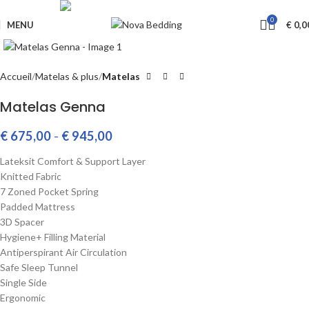
Livraison GRATUITE à partir de €650
0
MENU
€
0,0
Cliquez pour agrandir
Accueil
Matelas & plus
Matelas
Matelas Genna
€
675,00
-
€
945,00
Lateksit Comfort & Support Layer
Knitted Fabric
7 Zoned Pocket Spring
Padded Mattress
3D Spacer
Hygiene+ Filling Material
Antiperspirant Air Circulation
Safe Sleep Tunnel
Single Side
Ergonomic