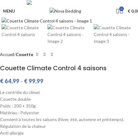
Livraison GRATUITE à partir de €650
0
MENU
€
0,0
Cliquez pour agrandir
Accueil
Couette
Couette Climate Control 4 saisons
€
64,99
-
€
99,99
Le contrôle du climat
Couette double
Poids : 200 + 350g
Matériau : Polyester
Convient à toutes les saisons (hiver, été, automne et printemps).
Régulation de la chaleur
Anti-allergie